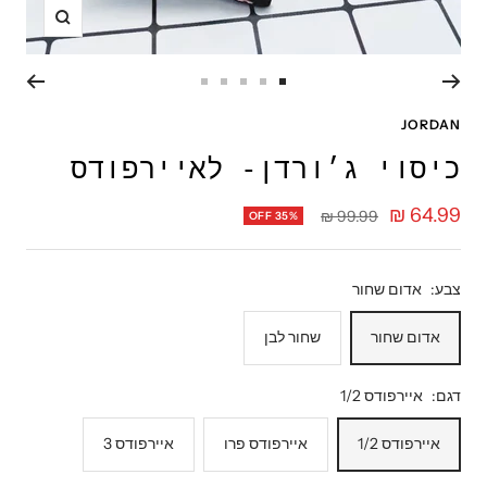
תקריב
עבור
עבור
עבור
עבור
עבור
לשקופית
לשקופית
לשקופית
לשקופית
לשקופית
JORDAN
5
4
3
2
1
כיסוי ג׳ורדן- לאיירפודס
מחיר
64.99 ₪
מחיר
99.99 ₪
OFF 35%
רגיל
מבצע
צבע:
אדום שחור
אדום שחור
שחור לבן
דגם:
איירפודס 1/2
איירפודס 1/2
איירפודס פרו
איירפודס 3