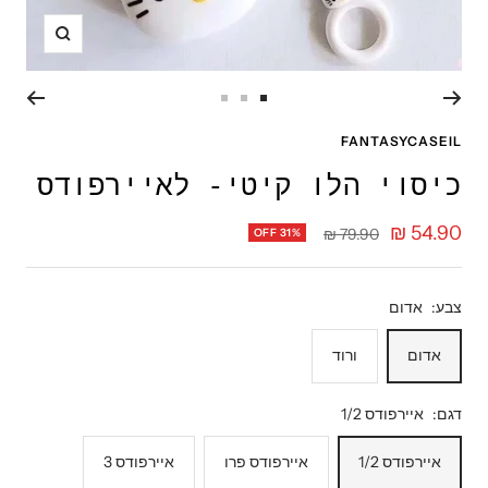
תקריב
עבור
עבור
עבור
לשקופית
לשקופית
לשקופית
FANTASYCASEIL
3
2
1
כיסוי הלו קיטי- לאיירפודס
מחיר
54.90 ₪
מחיר
79.90 ₪
OFF 31%
רגיל
מבצע
צבע:
אדום
אדום
ורוד
דגם:
איירפודס 1/2
איירפודס 1/2
איירפודס פרו
איירפודס 3