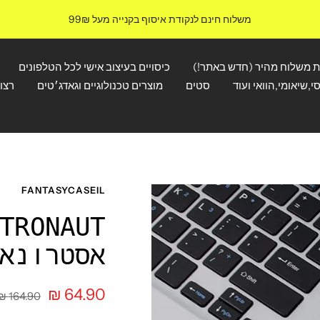
משלוח חינם לנקודת איסוף בקנייה מעל 99₪
ת משלוח מהיר (חדש באתר!)
כיסויים בעיצוב אישי לכל הטלפונים
י,שיאומי,הוואי ועוד
סטים
מוצרים טכנולוגיים וגאדג׳טים
רצו
FANTASYCASEIL
אסטרונא
מחיר
64.90 ₪
מחיר
164.90 ₪
רגיל