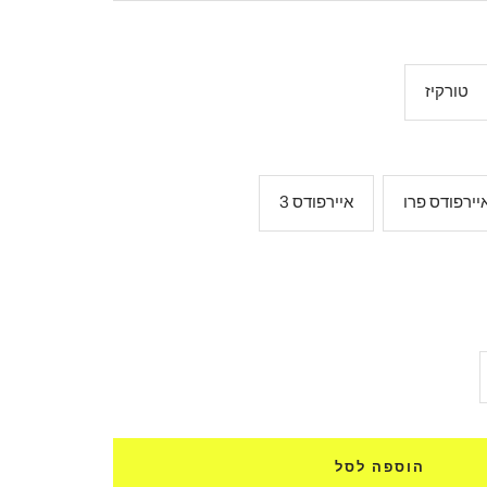
טורקיז
יירפודס פרו
איירפודס 3
ל
ת
הוספה לסל