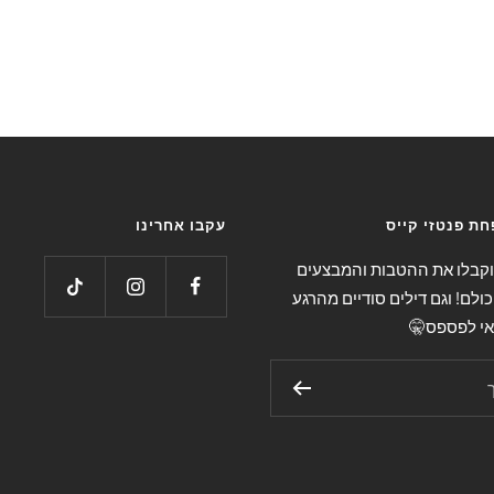
ת פנטזי קייס
עקבו אחרינו
 וקבלו את ההטבות והמבצעים
כולם! וגם דילים סודיים מהרגע
אי לפספס🤫