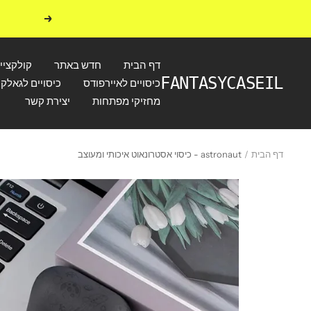
לג
הקודם
תוכן
דף הבית
חדש באתר
קולקציי
FANTASYCASEIL
כיסויים לאיירפודס
כיסויים לגאלקס
מחזיקי מפתחות
יצירת קשר
דף הבית
astronaut - כיסוי אסטרונאוט איכותי ומעוצב