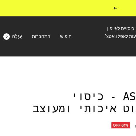
הבא
כיסויים לאייפון
עות לאפל וואטצ׳
חיפוש
התחברות
עֲגָלָה
0
ASTRONAUT - כיסוי
וט איכותי ומעוצב
OFF 61%