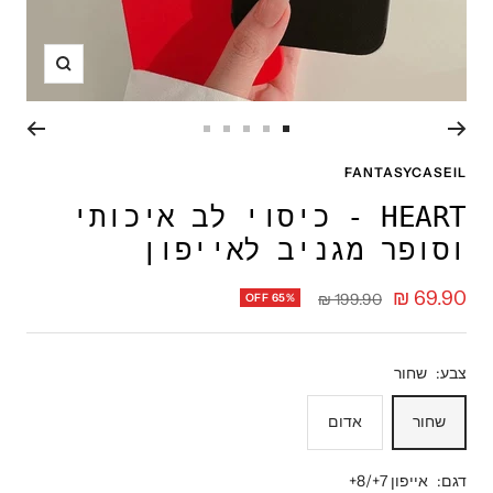
תקריב
עבור
עבור
עבור
עבור
עבור
לשקופית
לשקופית
לשקופית
לשקופית
לשקופית
FANTASYCASEIL
5
4
3
2
1
HEART - כיסוי לב איכותי
וסופר מגניב לאייפון
מחיר
69.90 ₪
מחיר
199.90 ₪
OFF 65%
רגיל
מבצע
צבע:
שחור
שחור
אדום
דגם:
אייפון 7+/8+