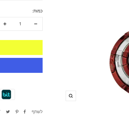
מבצע
כמות:
הקטנת
הגד
כמות
כמו
תקריב
לשתף