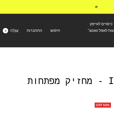
הבא
כיסויים לאייפון
עות לאפל וואטצ׳
חיפוש
התחברות
עֲגָלָה
0
IRON MAN - מחזיק מפתחות
OFF 50%