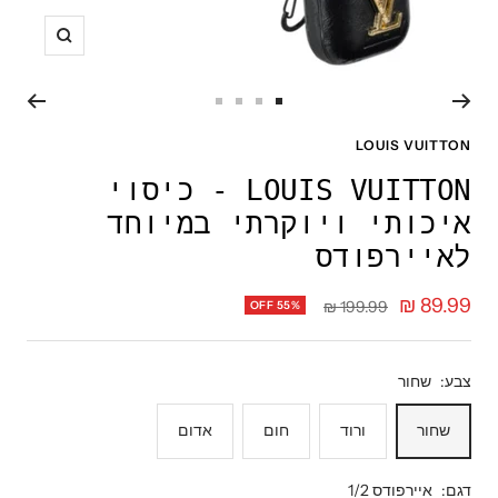
תקריב
עבור
עבור
עבור
עבור
לשקופית
לשקופית
לשקופית
לשקופית
LOUIS VUITTON
4
3
2
1
LOUIS VUITTON - כיסוי
איכותי ויוקרתי במיוחד
לאיירפודס
מחיר
89.99 ₪
מחיר
199.99 ₪
OFF 55%
רגיל
מבצע
צבע:
שחור
שחור
ורוד
חום
אדום
דגם:
איירפודס 1/2