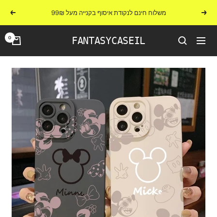
לג
משלוח חינם לנקודת איסוף בקנייה מעל 99₪
הקודם
הבא
תוכן
0
FANTASYCASEIL
ניווט