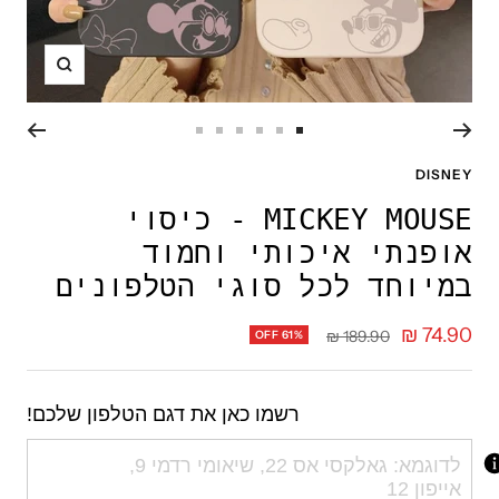
תקריב
עבור
עבור
עבור
עבור
עבור
עבור
לשקופית
לשקופית
לשקופית
לשקופית
לשקופית
לשקופית
DISNEY
6
5
4
3
2
1
MICKEY MOUSE - כיסוי
אופנתי איכותי וחמוד
במיוחד לכל סוגי הטלפונים
מחיר
74.90 ₪
מחיר
189.90 ₪
OFF 61%
רגיל
מבצע
רשמו כאן את דגם הטלפון שלכם!