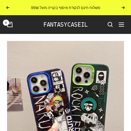
לג
משלוח חינם לנקודת איסוף בקנייה מעל 99₪
הקודם
הבא
תוכן
0
FANTASYCASEIL
ניווט