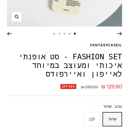
תקריב
עבור
עבור
עבור
עבור
עבור
לשקופית
לשקופית
לשקופית
לשקופית
לשקופית
FANTASYCASEIL
5
4
3
2
1
FASHION SET - סט אופנתי
איכותי ומעוצב במיוחד
לאייפון ואיירפודס
מחיר
129.90 ₪
מחיר
289.90 ₪
OFF 55%
רגיל
מבצע
צבע:
שחור
שחור
לבן