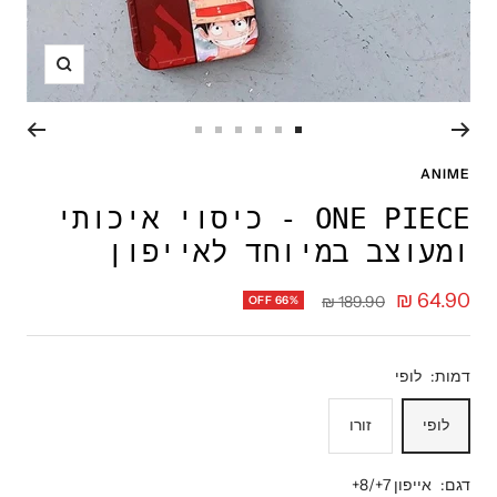
תקריב
עבור
עבור
עבור
עבור
עבור
עבור
לשקופית
לשקופית
לשקופית
לשקופית
לשקופית
לשקופית
ANIME
6
5
4
3
2
1
ONE PIECE - כיסוי איכותי
ומעוצב במיוחד לאייפון
מחיר
64.90 ₪
מחיר
189.90 ₪
OFF 66%
רגיל
מבצע
דמות:
לופי
לופי
זורו
דגם:
אייפון 7+/8+