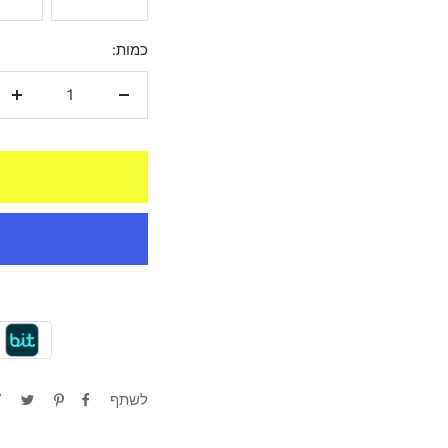
כמות:
הקטנת
הגד
כמות
כמו
לשתף