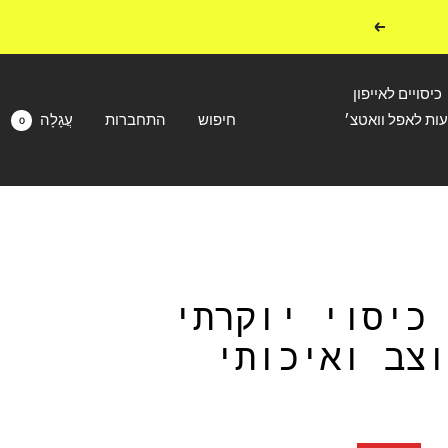
הבא
כיסויים לאייפון
עות לאפל וואטצ׳
חיפוש
התחברות
עֲגָלָה
0
PR - כיסוי יוקרתי
וצב ואיכותי