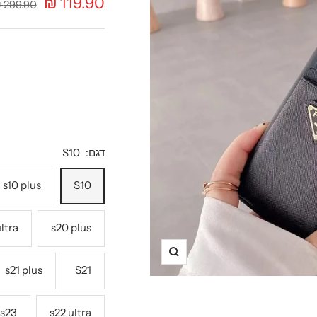
מחיר
119.90 ₪
מחיר
299.90 ₪
רגיל
מבצע
דגם:
S10
s10 plus
S10
ltra
s20 plus
תקריב
s21 plus
S21
s23
s22 ultra