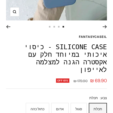
תקריב
עבור
עבור
עבור
עבור
לשקופית
לשקופית
לשקופית
לשקופית
FANTASYCASEIL
4
3
2
1
SILICONE CASE - כיסוי
איכותי במיוחד חלק עם
אקסטרה הגנה למצלמה
לאייפון
מחיר
69.90 ₪
מחיר
179.90 ₪
OFF 61%
רגיל
מבצע
צבע:
תכלת
תכלת
סגול
אדום
כחול כהה