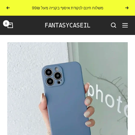
לג
משלוח חינם לנקודת איסוף בקנייה מעל 99₪
הקודם
הבא
תוכן
0
FANTASYCASEIL
ניווט