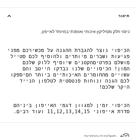
תיאור
כיסוי חלק מסיליקון איכותי ואופנתי במיוחד לאייפון.
הכיסוי
נוצר
להגברת
ההגנה
על
מכשירכם
מפני
פגיעות
ושברים
מיותרים
ולהוסיף
לכם
סטייל
מושלם
בפרטים
הקטנים
שיוסיף
ללוק
שלכם
המון
!
הכיסויים
שלנו
נבדקו
הייטב
והם
עשויים
מהחומרים
האיכותיים
ביותר
הם
יספקו
לכם
הגנה
ונוחות
פנטסטית
לטלפון
הנייד
היקר
שלכם
!
הכיסוי
זמין
למגוון
דגמי
האייפון
ביניהם
סדרת
אייפוני
11,12,13,14,15
ועוד
רבים
.
משלוחים והחזרות