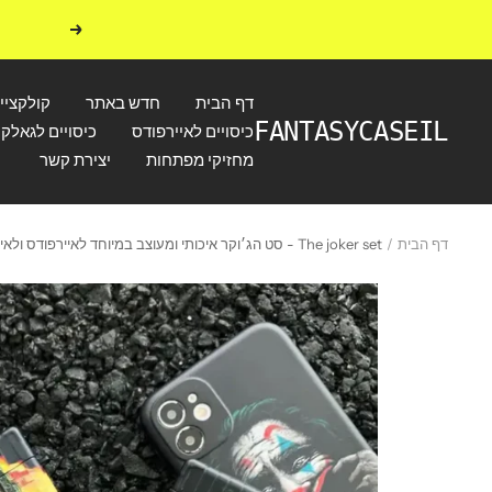
לג
הקודם
תוכן
דף הבית
חדש באתר
קולקציי
FANTASYCASEIL
כיסויים לאיירפודס
כיסויים לגאלקס
מחזיקי מפתחות
יצירת קשר
דף הבית
The joker set - סט הג׳וקר איכותי ומעוצב במיוחד לאיירפודס ולאייפון