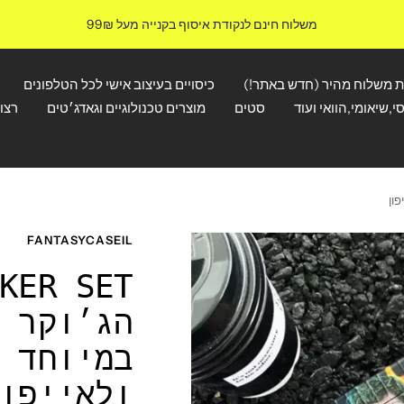
משלוח חינם לנקודת איסוף בקנייה מעל 99₪
ת משלוח מהיר (חדש באתר!)
כיסויים בעיצוב אישי לכל הטלפונים
י,שיאומי,הוואי ועוד
סטים
מוצרים טכנולוגיים וגאדג׳טים
רצו
FANTASYCASEIL
הג׳וקר 
במיוחד 
ולאייפו