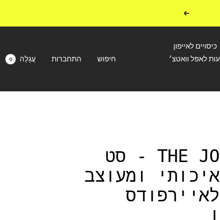
הבא
כיסויים לאייפון
עות לאפל וואטצ׳
חיפוש
התחברות
עֲגָלָה
0
THE JOKER SET - סט
איכותי ומעוצב
לאיירפודס
ן