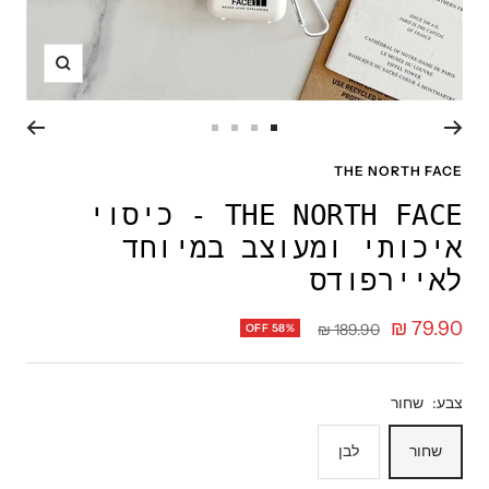
תקריב
עבור
עבור
עבור
עבור
לשקופית
לשקופית
לשקופית
לשקופית
THE NORTH FACE
4
3
2
1
THE NORTH FACE - כיסוי
איכותי ומעוצב במיוחד
לאיירפודס
מחיר
79.90 ₪
מחיר
189.90 ₪
OFF 58%
רגיל
מבצע
צבע:
שחור
שחור
לבן