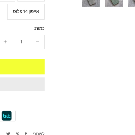
אייפון 14 פלוס
כמות:
הקטנת
הגד
כמות
כמו
לשתף