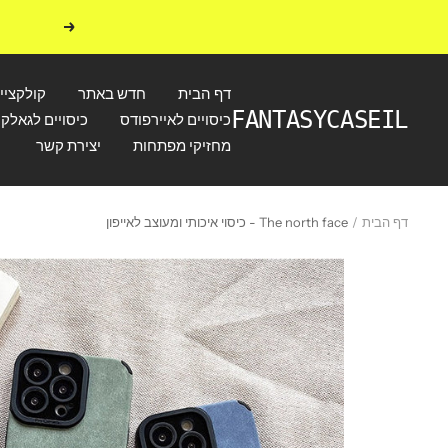
לג
הקודם
תוכן
דף הבית
חדש באתר
קולקציי
FANTASYCASEIL
כיסויים לאיירפודס
כיסויים לגאלקס
מחזיקי מפתחות
יצירת קשר
דף הבית
The north face - כיסוי איכותי ומעוצב לאייפון