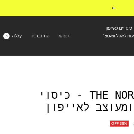
הבא
כיסויים לאייפון
עות לאפל וואטצ׳
חיפוש
התחברות
עֲגָלָה
0
THE NORTH FACE - כיסוי
ומעוצב לאייפון
OFF 38%