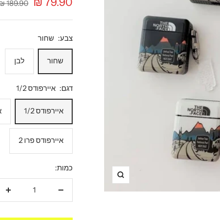
מחיר
79.90 ₪
מחיר
189.90 ₪
רגיל
מבצע
צבע:
שחור
שחור
לבן
דגם:
איירפודס 1/2
איירפודס 1/2
א
איירפודס פרו 2
כמות:
תקריב
הקטנת
הגד
כמות
כמו