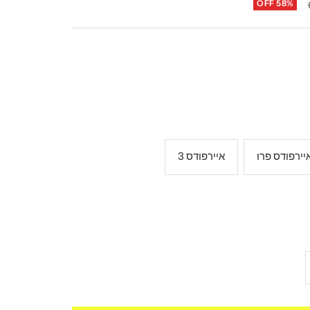
OFF 58%
יירפודס פרו
איירפודס 3
ל
ת