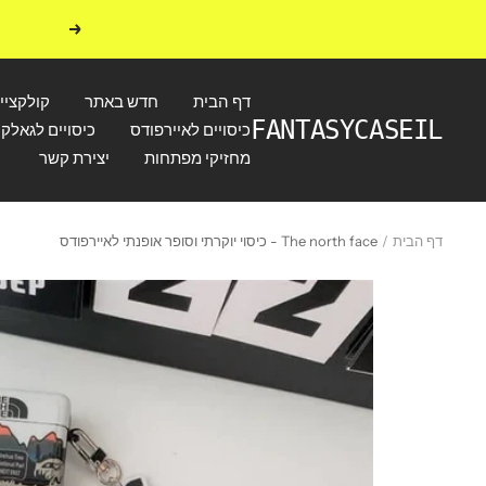
לג
הקודם
תוכן
דף הבית
חדש באתר
קולקציי
FANTASYCASEIL
כיסויים לאיירפודס
כיסויים לגאלקס
מחזיקי מפתחות
יצירת קשר
דף הבית
The north face - כיסוי יוקרתי וסופר אופנתי לאיירפודס