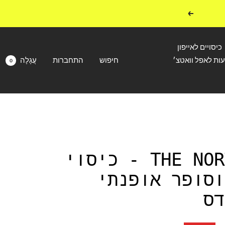
הבא
כיסויים לאייפון
עות לאפל וואטצ׳
חיפוש
התחברות
עֲגָלָה
0
THE NORTH FACE - כיסוי
וסופר אופנתי
דס