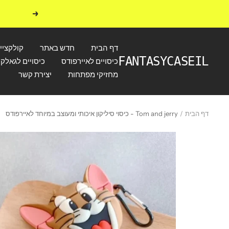
לג
הקודם
תוכן
דף הבית
חדש באתר
קולקציי
FANTASYCASEIL
כיסויים לאיירפודס
כיסויים לגאלקס
מחזיקי מפתחות
יצירת קשר
דף הבית
Tom and jerry - כיסוי סיליקון איכותי ומעוצב במיוחד לאיירפודס