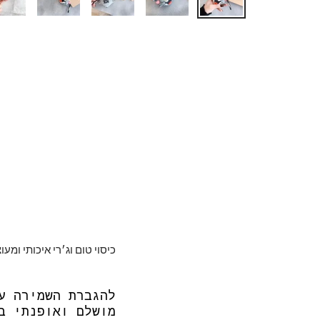
כיסוי טום וג׳רי איכותי ומע
להגברת השמירה ע
מושלם ואופנתי ב