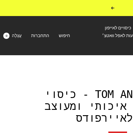
הבא
כיסויים לאייפון
עות לאפל וואטצ׳
חיפוש
התחברות
עֲגָלָה
0
TOM AND JERRY - כיסוי
 איכותי ומעוצב
לאיירפודס