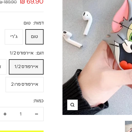
מחיר
69.90 ₪
מחיר
189.90 ₪
רגיל
מבצע
דמות:
טום
טום
ג׳רי
דגם:
איירפודס 1/2
איירפודס 1/2
א
איירפודס פרו 2
כמות:
תקריב
הקטנת
הגד
כמות
כמו