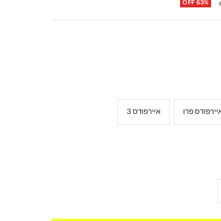
OFF 63%
יירפודס פרו
איירפודס 3
ל
ת