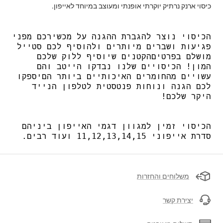
כיסוי ארנק נרתיק יוקרתי אופנתי ומעוצב במיוחד לאייפון.
הכיסוי
נוצר
להגברת
ההגנה
על
מכשירכם
מפני
פגיעות
ושברים
מיותרים
ולהוסיף
לכם
סטייל
מושלם
בפרטים
הקטנים
שיוסיף
ללוק
שלכם
המון
!
הכיסויים
שלנו
נבדקו
הייטב
והם
עשויים
מהחומרים
האיכותיים
ביותר
הם
יספקו
לכם
הגנה
ונוחות
פנטסטית
לטלפון
הנייד
היקר
שלכם
!
הכיסוי
זמין
למגוון
דגמי
האייפון
ביניהם
סדרת
אייפוני
11,12,13,14,15
ועוד
רבים
.
משלוחים והחזרות
יצירת קשר