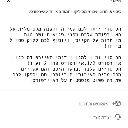
תיאור
כיסוי פו הדוב איכותי מסיליקון וחמוד במיוחד לאיירפודס.
הכיסוי ייתן לכם שמירה והגנה מקסימלית על
האיירפודס שלכם מפני פגיעות ושריטות
מיותרות על הקייס, ויוסיף לכם ללוק סטייל
מיוחד!
הכיסוי זמין למגוון דגמי האיירפודס כגון:
איירפודס 1/2,איירפודס פרו 2 ועוד!
הכיסויים שלנו נבדקו היטב והם עשויים
מהחומרים האיכותיים ביותר! הם יספקו לכם
שמירה פשוט פנטסטית על האיירפודס.
משלוחים והחזרות
יצירת קשר