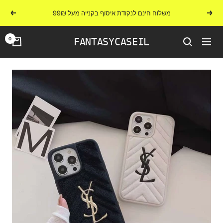
לג
משלוח חינם לנקודת איסוף בקנייה מעל 99₪
הקודם
הבא
תוכן
0
FANTASYCASEIL
ניווט